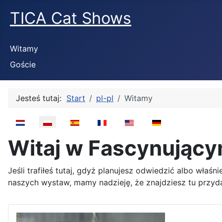
TICA Cat Shows
Witamy
Goście
Jesteś tutaj:
Start
pl-pl
Witamy
Wybierz swój język
Witaj w Fascynując
Jeśli trafiłeś tutaj, gdyż planujesz odwiedzić albo wła
naszych wystaw, mamy nadzieję, że znajdziesz tu przyda